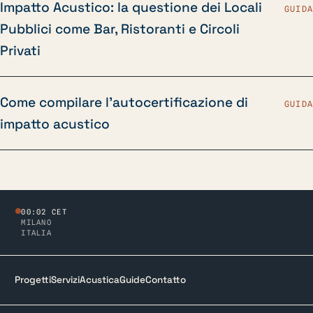
Impatto Acustico: la questione dei Locali
GUIDA
Pubblici come Bar, Ristoranti e Circoli
Privati
Come compilare l’autocertificazione di
GUIDA
impatto acustico
00:02 CET
MILANO
ITALIA
Progetti
Servizi
Acustica
Guide
Contatto